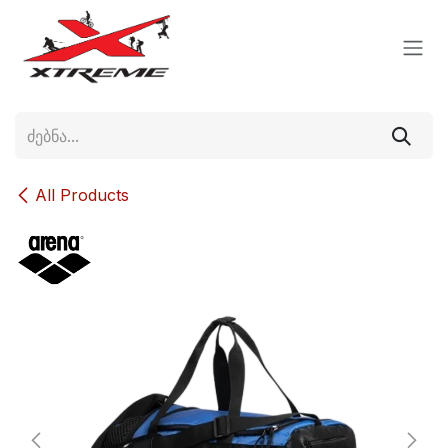
Skip to Content
All Products