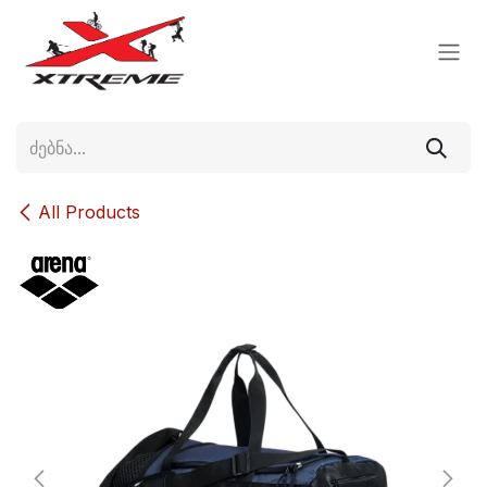
Skip to Content
All Products