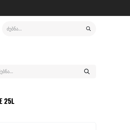
ლი
ფეხსაცმელი
ფიტნესი/კრივი
სხვადასხვა
E 25L