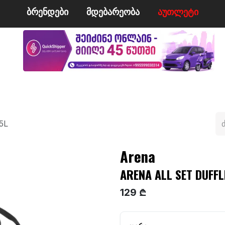
ბრენდები
მდე​​ბარეობა
ა​​უ​​​​​​თლეტი
მი
ველო/მოტო
ცურვა
ჩოგბურთი
ტანსაცმე
5L
Arena
ARENA ALL SET DUFFL
129 ₾