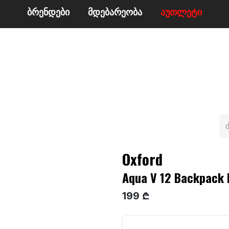
ბრენდები
მდე​​ბარეობა
ა​​უ​​​​​​თლეტი
მი
ველო/მოტო
ცურვა
ჩოგბურთი
ტანსაცმე
Oxford
Aqua V 12 Backpack 
199 ₾