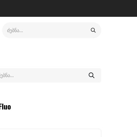
ლი
ფეხსაცმელი
ფიტნესი/კრივი
სხვადასხვა
Fluo