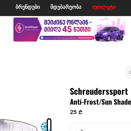
ბრენდები
მდე​​ბარეობა
ა​​უ​​​​​​თლეტი
მი
ველო/მოტო
ცურვა
ჩოგბურთი
ტანსაცმე
Schreuderssport
Anti-Frost/Sun Shade 
25 ₾