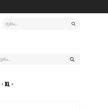
ლი
ფეხსაცმელი
ფიტნესი/კრივი
სხვადასხვა
· XL ·