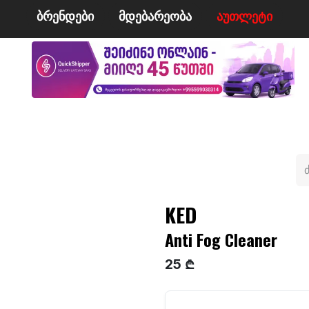
ბრენდები
მდე​​ბარეობა
ა​​უ​​​​​​თლეტი
მი
ველო/მოტო
ცურვა
ჩოგბურთი
ტანსაცმე
KED
Anti Fog Cleaner
25 ₾