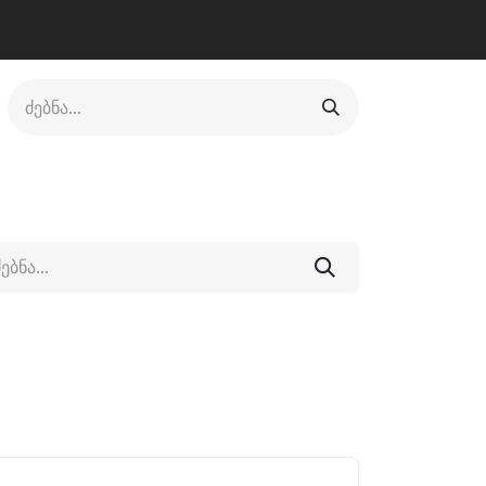
ლი
ფეხსაცმელი
ფიტნესი/კრივი
სხვადასხვა