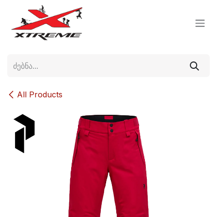
Skip to Content
All Products