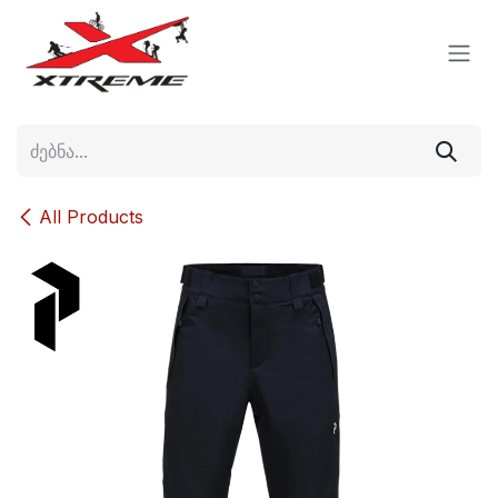
Skip to Content
All Products