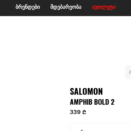
ბრენდები
მდე​​ბარეობა
ა​​უ​​​​​​თლეტი
მი
ველო/მოტო
ცურვა
ჩოგბურთი
ტანსაცმე
SALOMON
AMPHIB BOLD 2
339 ₾