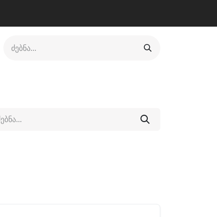
ლი
ფეხსაცმელი
ფიტნესი/კრივი
სხვადასხვა