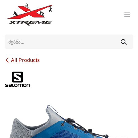
Skip to Content
All Products