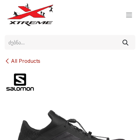
Skip to Content
All Products