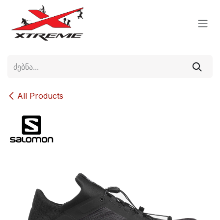
Skip to Content
All Products