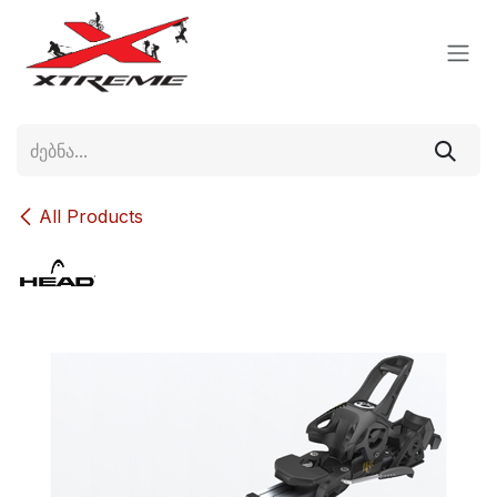
Skip to Content
All Products