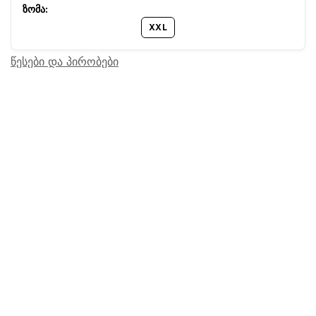
XXL
წესები და პირობები
Barcode:
20400412
დაგვიკავშირდით
|
მდ​ებ​​არეობა
|
მომსახურება
|
სასაჩუქრე ბარათი