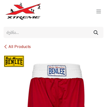
Skip to Content
All Products