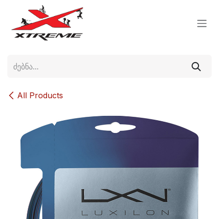
Skip to Content
All Products