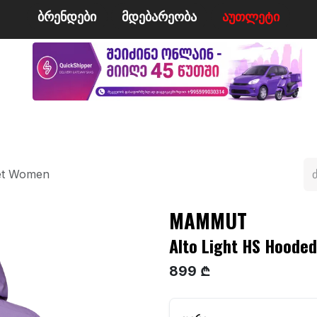
ბრენდები
მდე​​ბარეობა
ა​​უ​​​​​​თლეტი
მი
ველო/მოტო
ცურვა
ჩოგბურთი
ტანსაცმე
ket Women
MAMMUT
Alto Light HS Hoode
899 ₾