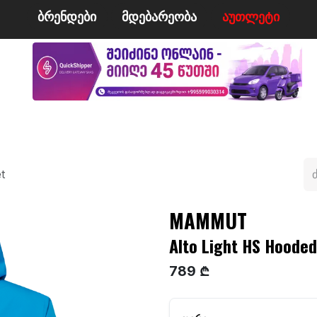
ბრენდები
მდე​​ბარეობა
ა​​უ​​​​​​თლეტი
მი
ველო/მოტო
ცურვა
ჩოგბურთი
ტანსაცმე
t
MAMMUT
Alto Light HS Hooded
789 ₾