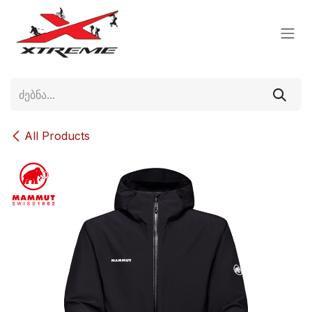
Skip to Content
All Products