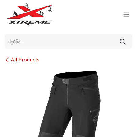
Skip to Content
All Products