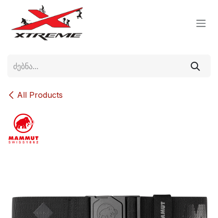
Skip to Content
All Products