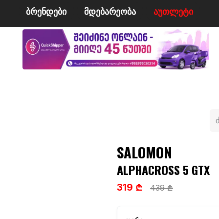
ბრენდები
მდე​​ბარეობა
ა​​უ​​​​​​თლეტი
მი
ველო/მოტო
ცურვა
ჩოგბურთი
ტანსაცმე
SALOMON
ALPHACROSS 5 GTX
319 ₾
439 ₾