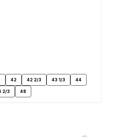
3
42
42 2/3
43 1/3
44
 2/3
48