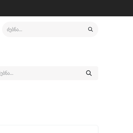
ლი
ფეხსაცმელი
ფიტნესი/კრივი
სხვადასხვა