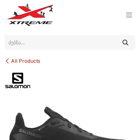
Skip to Content
All Products