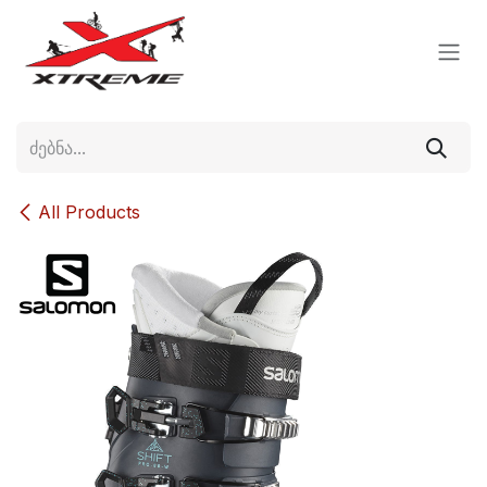
Skip to Content
All Products