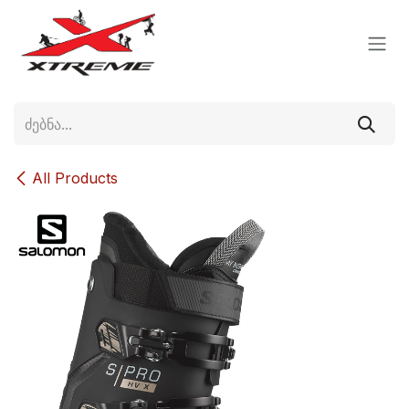
Skip to Content
All Products