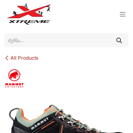
Skip to Content
All Products