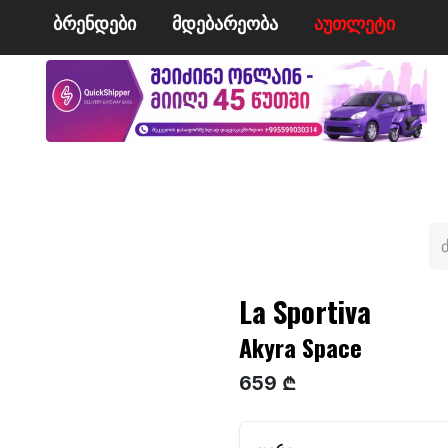
ბრენდები
მდე​​ბარეობა
ა​​უ​​​​​​თლეტი
მი
ველო/მოტო
ცურვა
ჩოგბურთი
ტანსაცმე
La Sportiva
Akyra Space
659 ₾