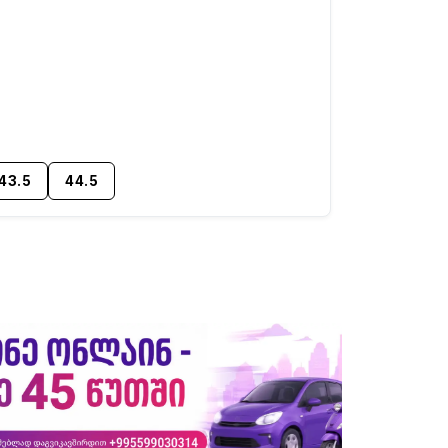
43.5
44.5