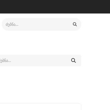
ლი
ფეხსაცმელი
ფიტნესი/კრივი
სხვადასხვა