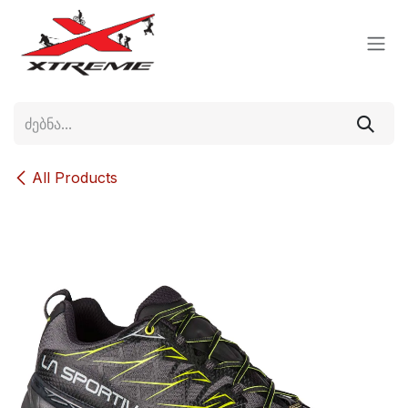
Skip to Content
All Products