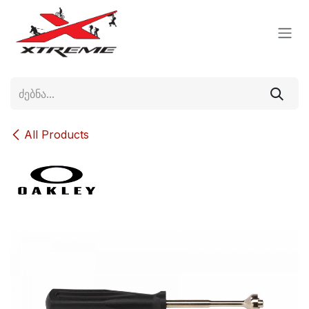
Skip to Content
All Products