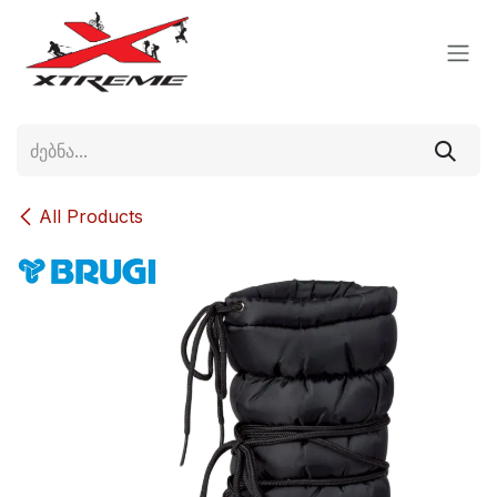
Skip to Content
All Products