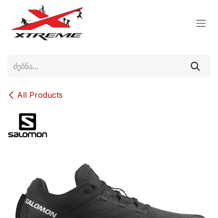
Skip to Content
All Products