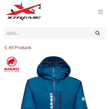
Skip to Content
All Products