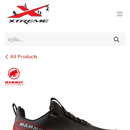
Skip to Content
All Products