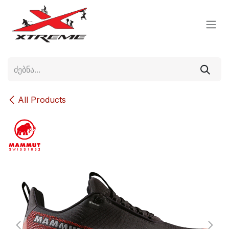
Skip to Content
All Products