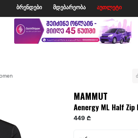
ბრენდები
მდე​​ბარეობა
ა​​უ​​​​​​თლეტი
მი
ველო/მოტო
ცურვა
ჩოგბურთი
ტანსაცმე
Women
MAMMUT
Aenergy ML Half Zip
449 ₾