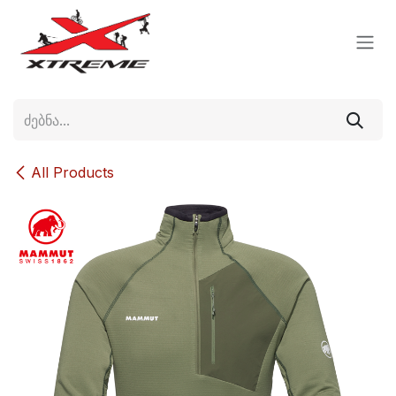
Skip to Content
All Products