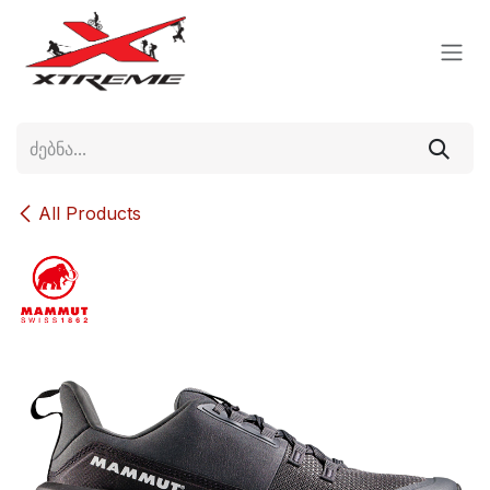
Skip to Content
All Products