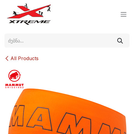
Skip to Content
All Products