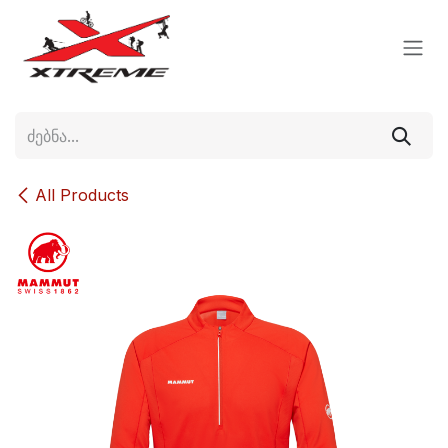
Skip to Content
All Products