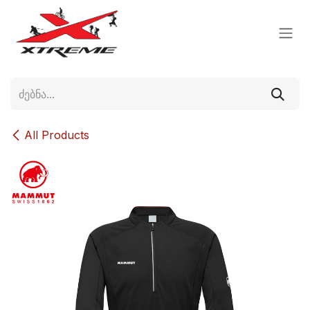
Skip to Content
All Products