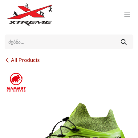
Skip to Content
All Products