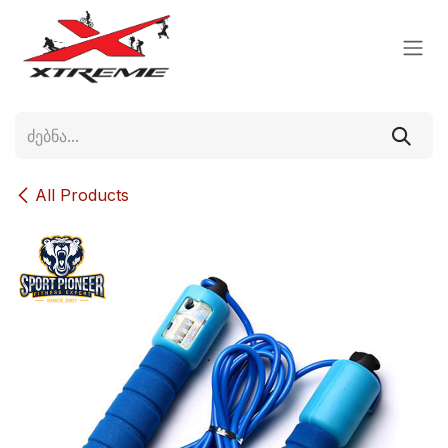
Skip to Content
All Products