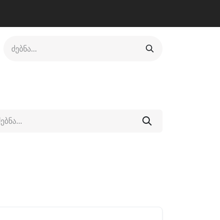
ლი
ფეხსაცმელი
ფიტნესი/კრივი
სხვადასხვა