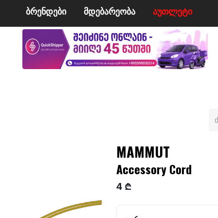
ბრენდები
მდე​​ბარეობა
ა​​უ​​​​​​თლეტი
მი
ველო/მოტო
ცურვა
ჩოგბურთი
ტანსაცმე
MAMMUT
Accessory Cord
4 ₾