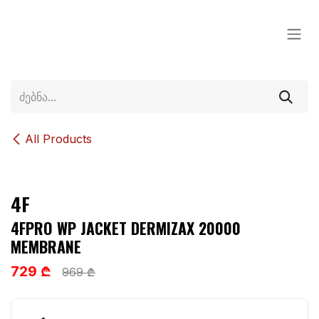
Skip to Content
All Products
4F
4FPRO WP JACKET DERMIZAX 20000
MEMBRANE
729 ₾
969 ₾