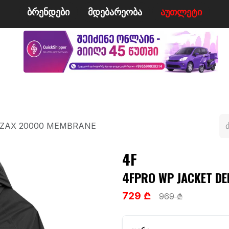
ბრენდები
მდე​​ბარეობა
ა​​უ​​​​​​თლეტი
მი
ველო/მოტო
ცურვა
ჩოგბურთი
ტანსაცმე
IZAX 20000 MEMBRANE
4F
4FPRO WP JACKET D
729 ₾
969 ₾