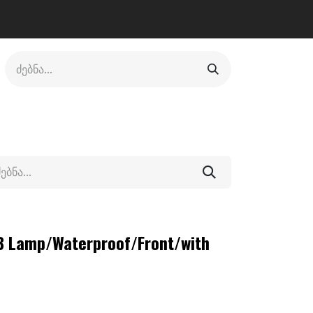
ლი
ფეხსაცმელი
ფიტნესი/კრივი
სხვადასხვა
B Lamp/Waterproof/Front/with