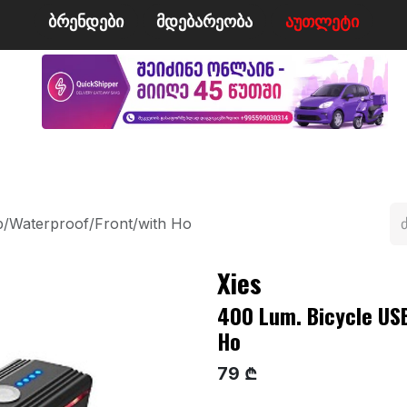
ბრენდები
მდე​​ბარეობა
ა​​უ​​​​​​თლეტი
მი
ველო/მოტო
ცურვა
ჩოგბურთი
ტანსაცმე
/Waterproof/Front/with Ho
Xies
400 Lum. Bicycle US
Ho
79 ₾