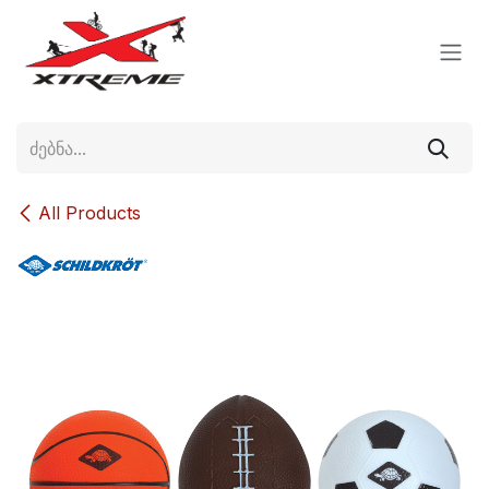
Skip to Content
All Products