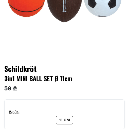
Schildkröt
3in1 MINI BALL SET Ø 11cm
59 ₾
11 CM