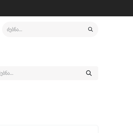
ლი
ფეხსაცმელი
ფიტნესი/კრივი
სხვადასხვა