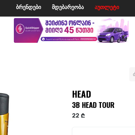
ბრენდები
მდე​​ბარეობა
ა​​უ​​​​​​თლეტი
მი
ველო/მოტო
ცურვა
ჩოგბურთი
ტანსაცმე
HEAD
3B HEAD TOUR
22 ₾