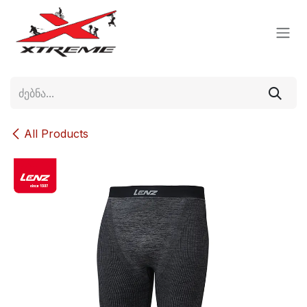
Skip to Content
All Products