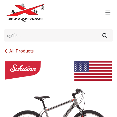
Skip to Content
All Products