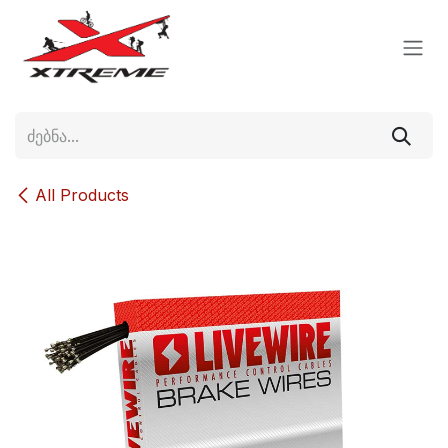
Skip to Content
All Products